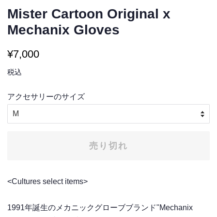
Mister Cartoon Original x
Mechanix Gloves
通
販
¥7,000
常
売
税込
価
価
格
格
アクセサリーのサイズ
売り切れ
<Cultures select items>
1991年誕生のメカニックグローブブランド"Mechanix