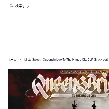
検索する
›
ホーム
Mista Sweet - Queensbridge To The Hague City 2LP (Black ver)