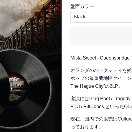
格
格
盤面カラー
Mista Sweet - Queensbridge 
オランダのハーグシティを拠点に
ホップの最重要地区クイーンズに
The Hague City”の2LP。
客演にはBlaq Poet / Tragedy Kha
PT.3 / Piff Jones 
現在、国内での販売はCultures
っております。