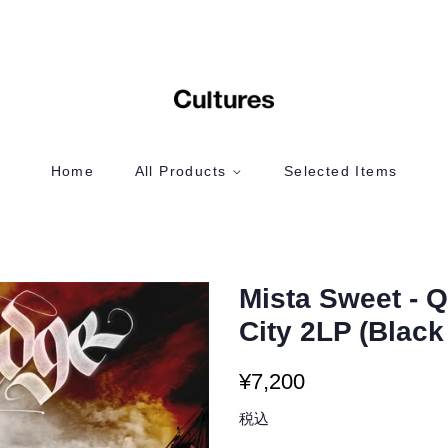
Home
All Products
Selected Items
Mista Sweet - 
City 2LP (Black
通
販
¥7,200
常
売
税込
価
価