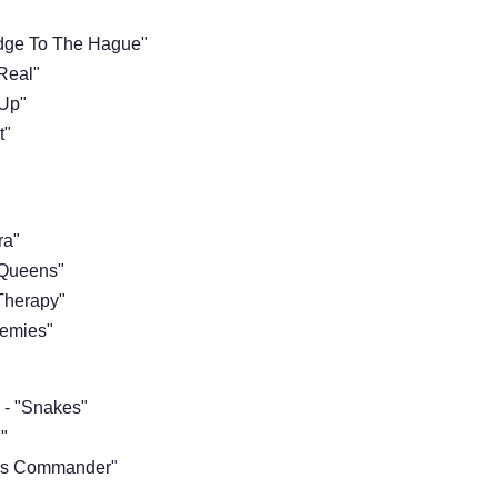
idge To The Hague"
Real"
 Up"
t"
ra"
 Queens"
Therapy"
nemies"
 - "Snakes"
"
ens Commander"
"