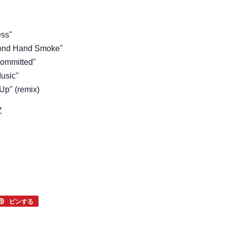
ess"
cond Hand Smoke"
Committed"
Music"
Up" (remix)
Z
er
ピンする
Pinterest
で
ピ