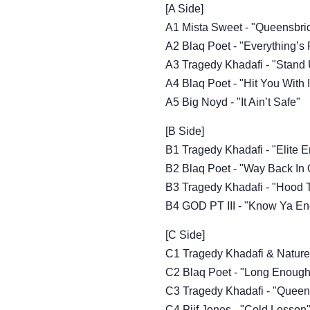
[A Side]
A1 Mista Sweet - "Queensbr
A2 Blaq Poet - "Everything’s 
A3 Tragedy Khadafi - "Stand
A4 Blaq Poet - "Hit You With I
A5 Big Noyd - "It Ain’t Safe"
[B Side]
B1 Tragedy Khadafi - "Elite E
B2 Blaq Poet - "Way Back In
B3 Tragedy Khadafi - "Hood 
B4 GOD PT III - "Know Ya E
[C Side]
C1 Tragedy Khadafi & Nature
C2 Blaq Poet - "Long Enough
C3 Tragedy Khadafi - "Que
C4 Piif Jones - "Cold Lesson