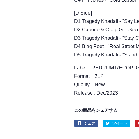
[D Side]
D1 Tragedy Khadafi - "Say L
D2 Capone & Craig G - "Se
D3 Tragedy Khadafi - "Stay 
D4 Blaq Poet - "Real Street 
D5 Tragedy Khadafi - "Stand 
Label：REDRUM RECORD
Format：2LP
Quality：New
Release : Dec/2023
この商品をシェアする
シェア
Facebook
ツイート
Twitt
で
に
シ
投